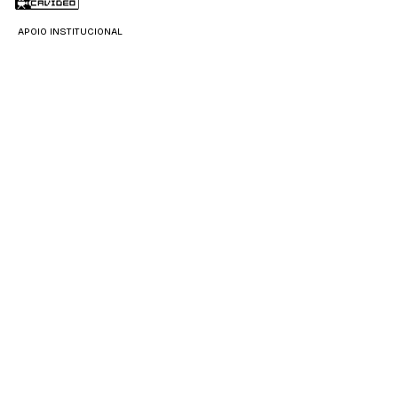
APOIO INSTITUCIONAL
APOIO DIVULGAÇÃO
OXENTE PIPOCA
PARCERIA
PRODUÇÃO