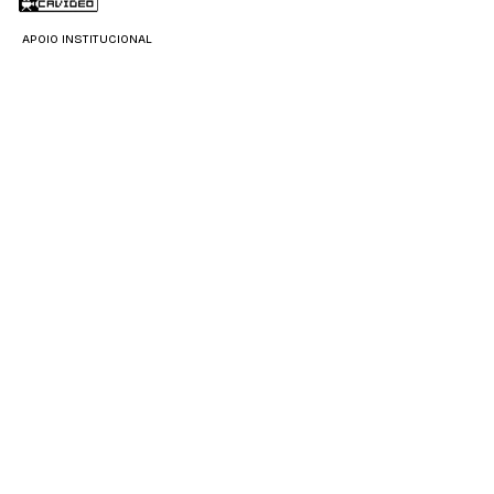
APOIO INSTITUCIONAL
APOIO DIVULGAÇÃO
OXENTE PIPOCA
PARCERIA
PRODUÇÃO