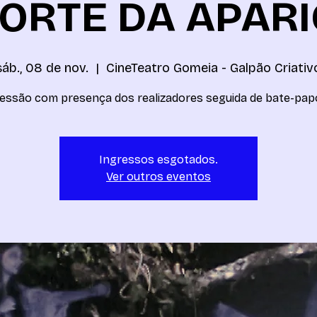
ORTE DA APAR
sáb., 08 de nov.
  |  
CineTeatro Gomeia - Galpão Criativ
essão com presença dos realizadores seguida de bate-pap
Ingressos esgotados.
Ver outros eventos