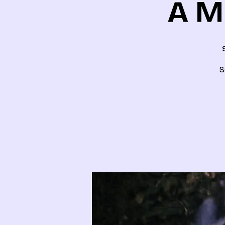
A M
S