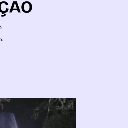
IÇÃO
o
o.