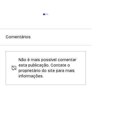
Comentários
LUMEN ENTRA NA RETA
LUMEN APRES
Não é mais possível comentar
esta publicação. Contate o
FINAL DO PERÍODO DE
PRÊMIO DE PÓ
proprietário do site para mais
INSCRIÇÕES
PRODUÇÃO
informações.
APOIO